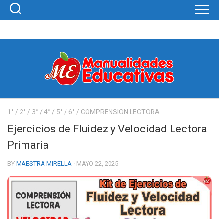
Skip
to
content
1°
/
2°
/
3°
/
4°
/
5°
/
6°
/
COMPRENSION LECTORA
Ejercicios de Fluidez y Velocidad Lectora
Primaria
BY
MAESTRA MIRELLA
· MAYO 22, 2025