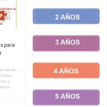
as para
r
rre del año
n Power
rime y
lumnos