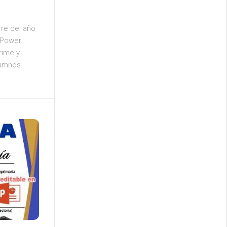
rre del año
 Power
rime y
lumnos