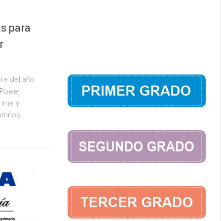
as para
r
rre del año
 Power
rime y
lumnos