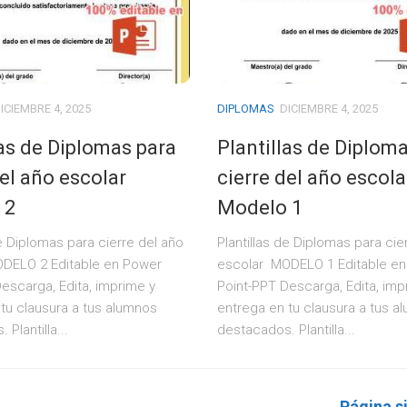
ICIEMBRE 4, 2025
DIPLOMAS
DICIEMBRE 4, 2025
las de Diplomas para
Plantillas de Diplom
del año escolar
cierre del año escola
 2
Modelo 1
de Diplomas para cierre del año
Plantillas de Diplomas para cie
DELO 2 Editable en Power
escolar MODELO 1 Editable e
escarga, Edita, imprime y
Point-PPT Descarga, Edita, imp
tu clausura a tus alumnos
entrega en tu clausura a tus a
Plantilla...
destacados. Plantilla...
Página s