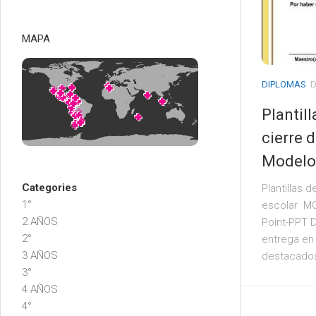
MAPA
DIPLOMAS
D
Plantil
cierre 
Modelo
Categories
Plantillas 
1°
escolar MO
2 AÑOS
Point-PPT D
2°
entrega en 
3 AÑOS
destacados. 
3°
4 AÑOS
4°