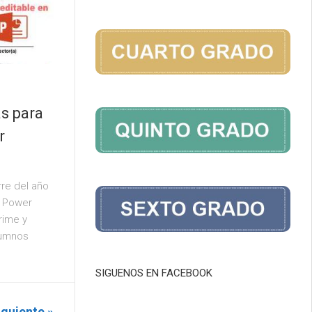
as para
r
rre del año
n Power
rime y
lumnos
SIGUENOS EN FACEBOOK
iguiente »