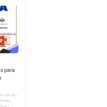
as para
r
rre del año
 Power
rime y