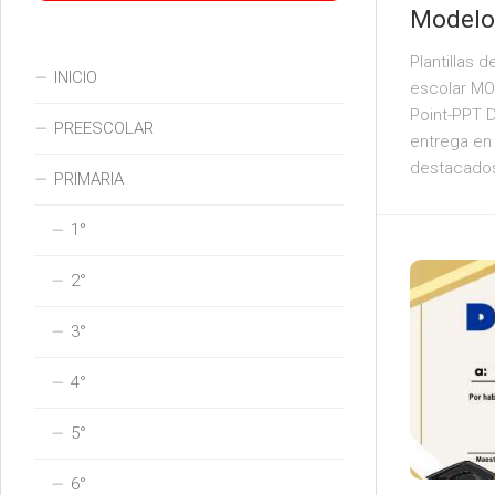
Modelo
Plantillas 
INICIO
escolar MO
Point-PPT D
PREESCOLAR
entrega en 
destacados. 
PRIMARIA
1°
2°
3°
4°
5°
6°