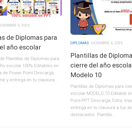
ICIEMBRE 4, 2025
las de Diplomas para
DIPLOMAS
DICIEMBRE 4, 2025
del año escolar
Plantillas de Diplom
e Plantillas de Diplomas para
cierre del año escola
año escolar 100% Editables en
a de Power Point Descarga,
Modelo 10
ime y entrega en tu clausura...
Plantillas de Diplomas para cie
escolar MODELO 10 Editable e
Point-PPT Descarga, Edita, imp
entrega en tu clausura a tus a
destacados. Plantilla...