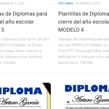
ICIEMBRE 4, 2025
DIPLOMAS
DICIEMBRE 4, 2025
las de Diplomas para
Plantillas de Diplom
del año escolar
cierre del año escola
 5
MODELO 4
de Diplomas para cierre del año
Plantillas de Diplomas para cie
DELO 5 Editable en Power
escolar MODELO 4 Editable en
escarga, Edita, imprime y
Point-PPT Descarga, Edita, imp
tu clausura a tus alumnos
entrega en tu clausura a tus a
Plantilla...
destacados. Plantilla...