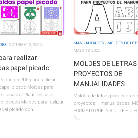
MANUALIDADES
/
MOLDES DE LET
DES
OCTUBRE 12, 2025
MAYO 18, 2025
para realizar
MOLDES DE LETRAS
das papel picado
PROYECTOS DE
atrón en PDF para realizar
MANUALIDADES
 papel picado Moldes para
el picado / Plantillas para
Moldes de letras para diferent
pel picado Moldes para realizar
proyectos – manualidades. M
apel picado con...
FORMATO PDF. A B C D E F G H 
Ñ...