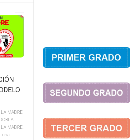
CIÓN
MODELO
E LA MADRE
 DOBLA
E LA MADRE.
r una