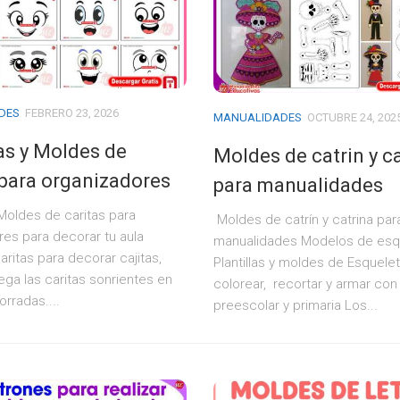
DES
FEBRERO 23, 2026
MANUALIDADES
OCTUBRE 24, 202
las y Moldes de
Moldes de catrin y c
 para organizadores
para manualidades
y Moldes de caritas para
Moldes de catrín y catrina par
es para decorar tu aula
manualidades Modelos de esq
aritas para decorar cajitas,
Plantillas y moldes de Esquele
ega las caritas sonrientes en
colorear, recortar y armar con
forradas....
preescolar y primaria Los...