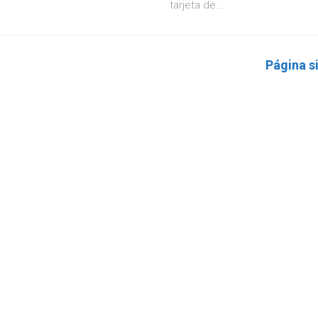
tarjeta de...
Página s