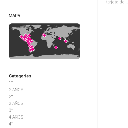
tarjeta de...
MAPA
Categories
1°
2 AÑOS
2°
3 AÑOS
3°
4 AÑOS
4°