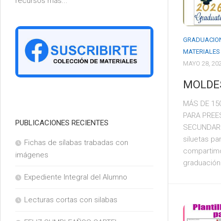
recursos más...
6°
GRADUACIO
MATERIALES
MAYO 28, 20
MOLDE
MÁS DE 15
PARA PREE
PUBLICACIONES RECIENTES
SECUNDAR
siluetas pa
Fichas de sílabas trabadas con
compartimo
imágenes
graduación 
Expediente Integral del Alumno
Lecturas cortas con silabas