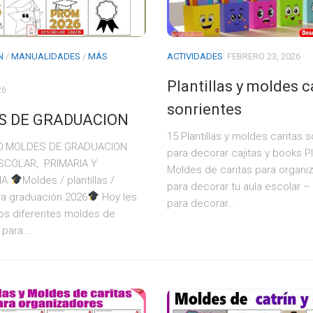
N
/
MANUALIDADES
/
MÁS
ACTIVIDADES
FEBRERO 23, 2026
Plantillas y moldes c
26
sonrientes
S DE GRADUACION
15 Plantillas y moldes caritas 
0 MOLDES DE GRADUACION
para decorar cajitas y books Pla
SCOLAR, PRIMARIA Y
Moldes de caritas para organi
IA
Moldes / plantillas /
para decorar tu aula escolar – 
ra graduación 2026
Hoy les
para decorar...
s diferentes moldes de
para...