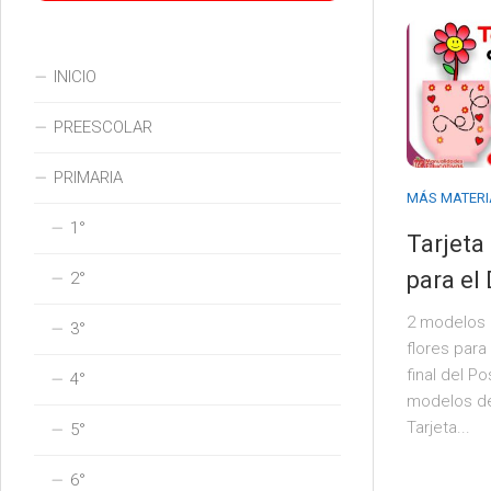
INICIO
PREESCOLAR
PRIMARIA
MÁS MATERI
1°
Tarjeta
para el
2°
2 modelos 
3°
flores para
final del P
4°
modelos de
Tarjeta...
5°
6°