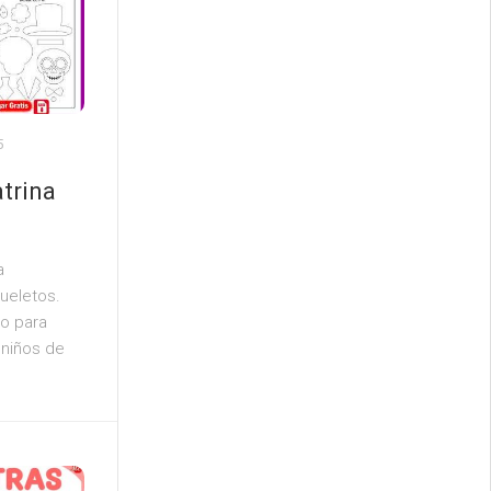
5
atrina
a
ueletos.
to para
 niños de