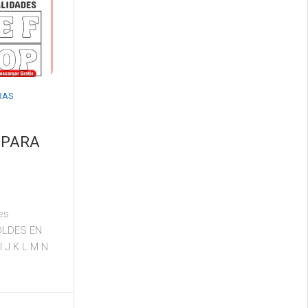
RAS
 PARA
es
OLDES EN
I J K L M N