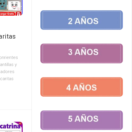
aritas
sonrientes
ntillas y
zadores
caritas