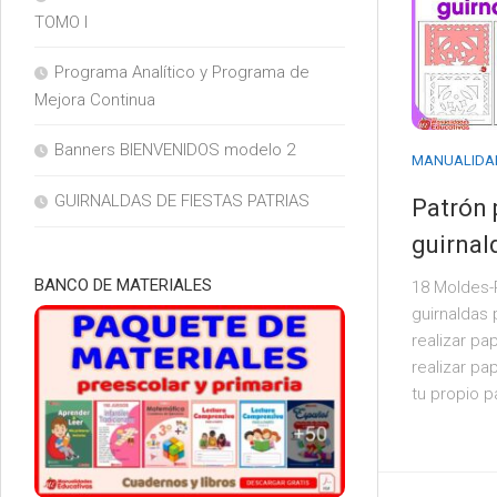
TOMO I
Programa Analítico y Programa de
Mejora Continua
Banners BIENVENIDOS modelo 2
MANUALIDA
GUIRNALDAS DE FIESTAS PATRIAS
Patrón 
guirnal
BANCO DE MATERIALES
18 Moldes-P
guirnaldas
realizar pap
realizar pa
tu propio p