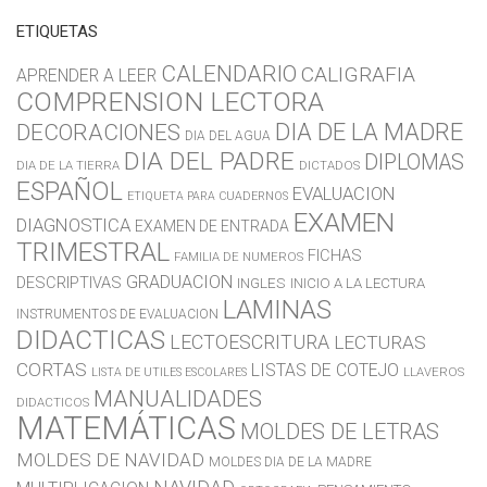
ETIQUETAS
CALENDARIO
CALIGRAFIA
APRENDER A LEER
COMPRENSION LECTORA
DIA DE LA MADRE
DECORACIONES
DIA DEL AGUA
DIA DEL PADRE
DIPLOMAS
DIA DE LA TIERRA
DICTADOS
ESPAÑOL
EVALUACION
ETIQUETA PARA CUADERNOS
EXAMEN
DIAGNOSTICA
EXAMEN DE ENTRADA
TRIMESTRAL
FICHAS
FAMILIA DE NUMEROS
GRADUACION
DESCRIPTIVAS
INGLES
INICIO A LA LECTURA
LAMINAS
INSTRUMENTOS DE EVALUACION
DIDACTICAS
LECTOESCRITURA
LECTURAS
CORTAS
LISTAS DE COTEJO
LLAVEROS
LISTA DE UTILES ESCOLARES
MANUALIDADES
DIDACTICOS
MATEMÁTICAS
MOLDES DE LETRAS
MOLDES DE NAVIDAD
MOLDES DIA DE LA MADRE