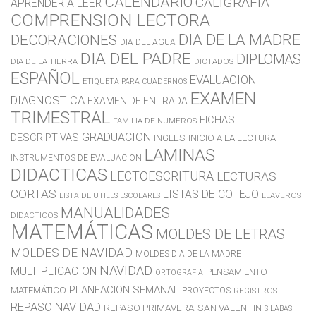
CALENDARIO
CALIGRAFIA
APRENDER A LEER
COMPRENSION LECTORA
DIA DE LA MADRE
DECORACIONES
DIA DEL AGUA
DIA DEL PADRE
DIPLOMAS
DIA DE LA TIERRA
DICTADOS
ESPAÑOL
EVALUACION
ETIQUETA PARA CUADERNOS
EXAMEN
DIAGNOSTICA
EXAMEN DE ENTRADA
TRIMESTRAL
FICHAS
FAMILIA DE NUMEROS
GRADUACION
DESCRIPTIVAS
INGLES
INICIO A LA LECTURA
LAMINAS
INSTRUMENTOS DE EVALUACION
DIDACTICAS
LECTOESCRITURA
LECTURAS
CORTAS
LISTAS DE COTEJO
LLAVEROS
LISTA DE UTILES ESCOLARES
MANUALIDADES
DIDACTICOS
MATEMÁTICAS
MOLDES DE LETRAS
MOLDES DE NAVIDAD
MOLDES DIA DE LA MADRE
NAVIDAD
MULTIPLICACION
PENSAMIENTO
ORTOGRAFIA
PLANEACION SEMANAL
MATEMÁTICO
PROYECTOS
REGISTROS
REPASO NAVIDAD
REPASO PRIMAVERA
SAN VALENTIN
SILABAS