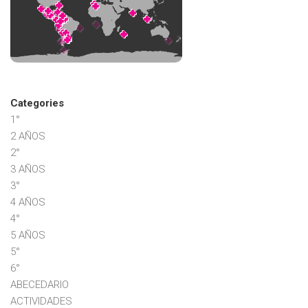
Categories
1°
2 AÑOS
2°
3 AÑOS
3°
4 AÑOS
4°
5 AÑOS
5°
6°
ABECEDARIO
ACTIVIDADES