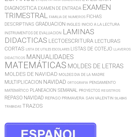
EXAMEN
DIAGNOSTICA
EXAMEN DE ENTRADA
TRIMESTRAL
FICHAS
FAMILIA DE NUMEROS
GRADUACION
DESCRIPTIVAS
INGLES
INICIO A LA LECTURA
LAMINAS
INSTRUMENTOS DE EVALUACION
DIDACTICAS
LECTOESCRITURA
LECTURAS
CORTAS
LISTAS DE COTEJO
LLAVEROS
LISTA DE UTILES ESCOLARES
MANUALIDADES
DIDACTICOS
MATEMÁTICAS
MOLDES DE LETRAS
MOLDES DE NAVIDAD
MOLDES DIA DE LA MADRE
NAVIDAD
MULTIPLICACION
PENSAMIENTO
ORTOGRAFIA
PLANEACION SEMANAL
MATEMÁTICO
PROYECTOS
REGISTROS
REPASO NAVIDAD
REPASO PRIMAVERA
SAN VALENTIN
SILABAS
TRAZOS
TRABADAS