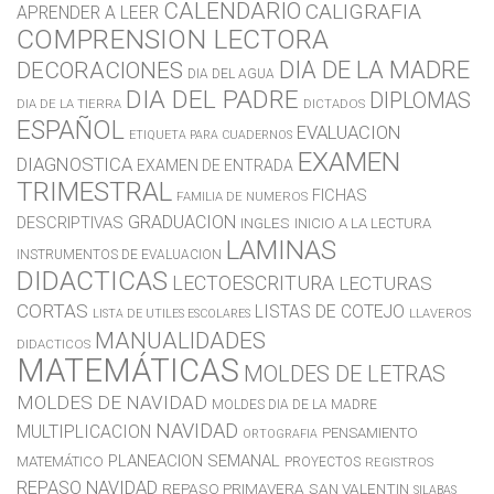
CALENDARIO
CALIGRAFIA
APRENDER A LEER
COMPRENSION LECTORA
DIA DE LA MADRE
DECORACIONES
DIA DEL AGUA
DIA DEL PADRE
DIPLOMAS
DIA DE LA TIERRA
DICTADOS
ESPAÑOL
EVALUACION
ETIQUETA PARA CUADERNOS
EXAMEN
DIAGNOSTICA
EXAMEN DE ENTRADA
TRIMESTRAL
FICHAS
FAMILIA DE NUMEROS
GRADUACION
DESCRIPTIVAS
INGLES
INICIO A LA LECTURA
LAMINAS
INSTRUMENTOS DE EVALUACION
DIDACTICAS
LECTOESCRITURA
LECTURAS
CORTAS
LISTAS DE COTEJO
LLAVEROS
LISTA DE UTILES ESCOLARES
MANUALIDADES
DIDACTICOS
MATEMÁTICAS
MOLDES DE LETRAS
MOLDES DE NAVIDAD
MOLDES DIA DE LA MADRE
NAVIDAD
MULTIPLICACION
PENSAMIENTO
ORTOGRAFIA
PLANEACION SEMANAL
MATEMÁTICO
PROYECTOS
REGISTROS
REPASO NAVIDAD
REPASO PRIMAVERA
SAN VALENTIN
SILABAS