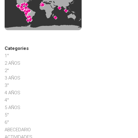
Categories
1°
2 AÑOS
2°
3 AÑOS
3°
4 AÑOS
4°
5 AÑOS
5°
6°
ABECEDARIO
ACTIVIDADES