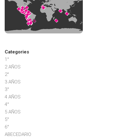
Categories
1°
2 AÑOS
2°
3 AÑOS
3°
4 AÑOS
4°
5 AÑOS
5°
6°
ABECEDARIO