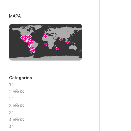
MAPA
Categories
1°
2 AÑOS
2°
3 AÑOS
3°
4 AÑOS
4°