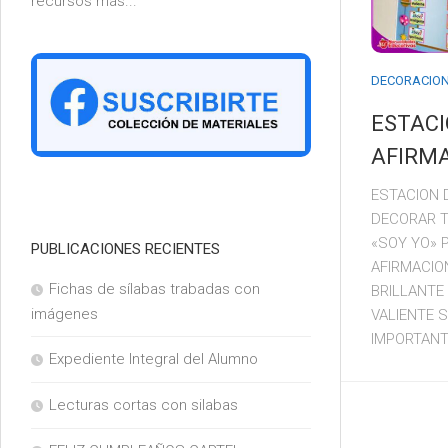
recursos más...
6°
DECORACIO
ESTACI
AFIRM
ESTACION 
DECORAR T
«SOY YO» 
PUBLICACIONES RECIENTES
AFIRMACIO
Fichas de sílabas trabadas con
BRILLANT
imágenes
VALIENTE 
IMPORTANTE
Expediente Integral del Alumno
Lecturas cortas con silabas