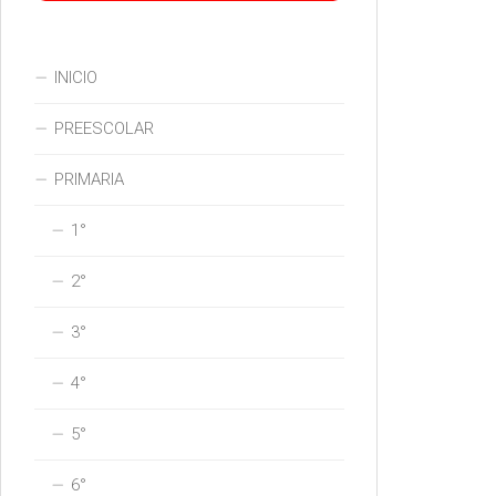
INICIO
PREESCOLAR
PRIMARIA
1°
2°
3°
4°
5°
6°