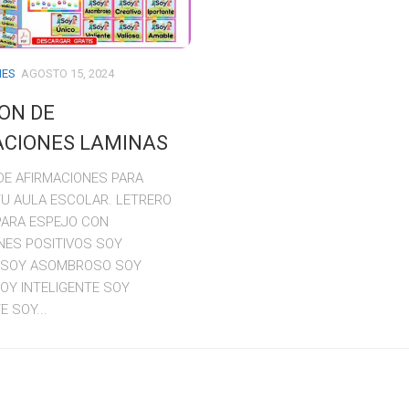
NES
AGOSTO 15, 2024
ON DE
ACIONES LAMINAS
DE AFIRMACIONES PARA
U AULA ESCOLAR. LETRERO
PARA ESPEJO CON
NES POSITIVOS SOY
E SOY ASOMBROSO SOY
SOY INTELIGENTE SOY
 SOY...