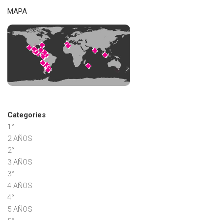
MAPA
Categories
1°
2 AÑOS
2°
3 AÑOS
3°
4 AÑOS
4°
5 AÑOS