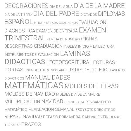
DIA DE LA MADRE
DECORACIONES
DIA DEL AGUA
DIA DEL PADRE
DIPLOMAS
DIA DE LA TIERRA
DICTADOS
ESPAÑOL
EVALUACION
ETIQUETA PARA CUADERNOS
EXAMEN
DIAGNOSTICA
EXAMEN DE ENTRADA
TRIMESTRAL
FICHAS
FAMILIA DE NUMEROS
GRADUACION
DESCRIPTIVAS
INGLES
INICIO A LA LECTURA
LAMINAS
INSTRUMENTOS DE EVALUACION
DIDACTICAS
LECTOESCRITURA
LECTURAS
CORTAS
LISTAS DE COTEJO
LLAVEROS
LISTA DE UTILES ESCOLARES
MANUALIDADES
DIDACTICOS
MATEMÁTICAS
MOLDES DE LETRAS
MOLDES DE NAVIDAD
MOLDES DIA DE LA MADRE
NAVIDAD
MULTIPLICACION
PENSAMIENTO
ORTOGRAFIA
PLANEACION SEMANAL
MATEMÁTICO
PROYECTOS
REGISTROS
REPASO NAVIDAD
REPASO PRIMAVERA
SAN VALENTIN
SILABAS
TRAZOS
TRABADAS