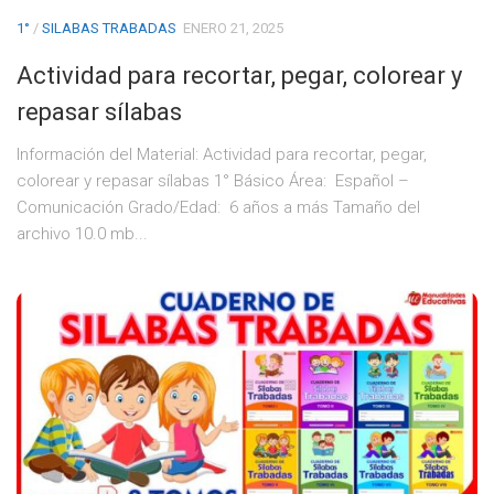
1°
/
SILABAS TRABADAS
ENERO 21, 2025
Actividad para recortar, pegar, colorear y
repasar sílabas
Información del Material: Actividad para recortar, pegar,
colorear y repasar sílabas 1° Básico Área: Español –
Comunicación Grado/Edad: 6 años a más Tamaño del
archivo 10.0 mb...