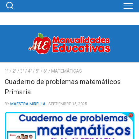
Skip
to
content
1°
/
2°
/
3°
/
4°
/
5°
/
6°
/
MATEMÁTICAS
Cuaderno de problemas matemáticos
Primaria
BY
MAESTRA MIRELLA
· SEPTIEMBRE 15, 2025