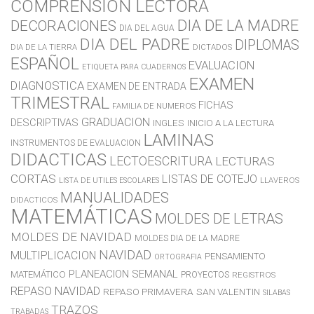
COMPRENSION LECTORA
DIA DE LA MADRE
DECORACIONES
DIA DEL AGUA
DIA DEL PADRE
DIPLOMAS
DIA DE LA TIERRA
DICTADOS
ESPAÑOL
EVALUACION
ETIQUETA PARA CUADERNOS
EXAMEN
DIAGNOSTICA
EXAMEN DE ENTRADA
TRIMESTRAL
FICHAS
FAMILIA DE NUMEROS
GRADUACION
DESCRIPTIVAS
INGLES
INICIO A LA LECTURA
LAMINAS
INSTRUMENTOS DE EVALUACION
DIDACTICAS
LECTOESCRITURA
LECTURAS
CORTAS
LISTAS DE COTEJO
LLAVEROS
LISTA DE UTILES ESCOLARES
MANUALIDADES
DIDACTICOS
MATEMÁTICAS
MOLDES DE LETRAS
MOLDES DE NAVIDAD
MOLDES DIA DE LA MADRE
NAVIDAD
MULTIPLICACION
PENSAMIENTO
ORTOGRAFIA
PLANEACION SEMANAL
MATEMÁTICO
PROYECTOS
REGISTROS
REPASO NAVIDAD
REPASO PRIMAVERA
SAN VALENTIN
SILABAS
TRAZOS
TRABADAS