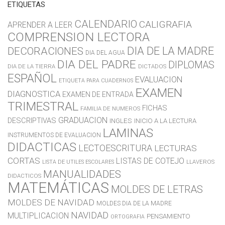
ETIQUETAS
CALENDARIO
CALIGRAFIA
APRENDER A LEER
COMPRENSION LECTORA
DIA DE LA MADRE
DECORACIONES
DIA DEL AGUA
DIA DEL PADRE
DIPLOMAS
DIA DE LA TIERRA
DICTADOS
ESPAÑOL
EVALUACION
ETIQUETA PARA CUADERNOS
EXAMEN
DIAGNOSTICA
EXAMEN DE ENTRADA
TRIMESTRAL
FICHAS
FAMILIA DE NUMEROS
GRADUACION
DESCRIPTIVAS
INGLES
INICIO A LA LECTURA
LAMINAS
INSTRUMENTOS DE EVALUACION
DIDACTICAS
LECTOESCRITURA
LECTURAS
CORTAS
LISTAS DE COTEJO
LLAVEROS
LISTA DE UTILES ESCOLARES
MANUALIDADES
DIDACTICOS
MATEMÁTICAS
MOLDES DE LETRAS
MOLDES DE NAVIDAD
MOLDES DIA DE LA MADRE
NAVIDAD
MULTIPLICACION
PENSAMIENTO
ORTOGRAFIA