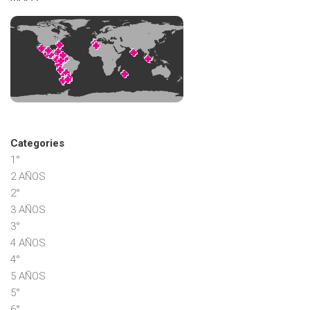
Categories
1°
2 AÑOS
2°
3 AÑOS
3°
4 AÑOS
4°
5 AÑOS
5°
6°