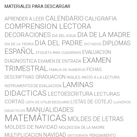
MATERIALES PARA DESCARGAR
CALENDARIO
CALIGRAFIA
APRENDER A LEER
COMPRENSION LECTORA
DIA DE LA MADRE
DECORACIONES
DIA DEL AGUA
DIA DEL PADRE
DIPLOMAS
DIA DE LA TIERRA
DICTADOS
ESPAÑOL
EVALUACION
ETIQUETA PARA CUADERNOS
EXAMEN
DIAGNOSTICA
EXAMEN DE ENTRADA
TRIMESTRAL
FICHAS
FAMILIA DE NUMEROS
GRADUACION
DESCRIPTIVAS
INGLES
INICIO A LA LECTURA
LAMINAS
INSTRUMENTOS DE EVALUACION
DIDACTICAS
LECTOESCRITURA
LECTURAS
CORTAS
LISTAS DE COTEJO
LLAVEROS
LISTA DE UTILES ESCOLARES
MANUALIDADES
DIDACTICOS
MATEMÁTICAS
MOLDES DE LETRAS
MOLDES DE NAVIDAD
MOLDES DIA DE LA MADRE
NAVIDAD
MULTIPLICACION
PENSAMIENTO
ORTOGRAFIA