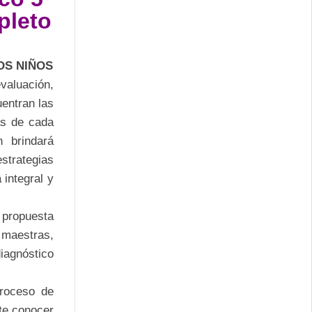
pleto
OS NIÑOS
evaluación,
uentran las
as de cada
n brindará
estrategias
integral y
 propuesta
 maestras,
iagnóstico
proceso de
te conocer