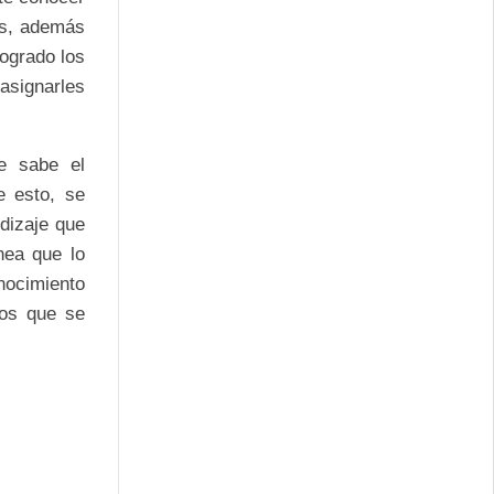
os, además
logrado los
asignarles
e sabe el
e esto, se
dizaje que
nea que lo
onocimiento
vos que se