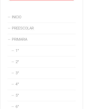
INICIO
PREESCOLAR
PRIMARIA
1°
2°
3°
4°
5°
6°