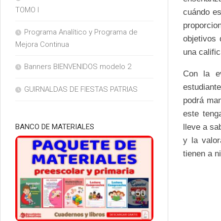
TOMO I
cuándo es
proporcion
Programa Analítico y Programa de
objetivos
Mejora Continua
una califi
Banners BIENVENIDOS modelo 2
Con la e
estudiant
GUIRNALDAS DE FIESTAS PATRIAS
podrá man
este teng
lleve a sa
BANCO DE MATERIALES
y la valo
tienen a n