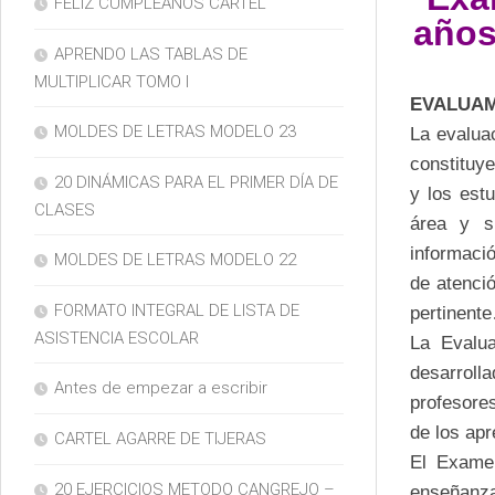
FELIZ CUMPLEAÑOS CARTEL
años
APRENDO LAS TABLAS DE
MULTIPLICAR TOMO I
EVALUAM
MOLDES DE LETRAS MODELO 23
La evaluac
constituye
20 DINÁMICAS PARA EL PRIMER DÍA DE
y los est
CLASES
área y su
informació
MOLDES DE LETRAS MODELO 22
de atenci
FORMATO INTEGRAL DE LISTA DE
pertinent
ASISTENCIA ESCOLAR
La Evalua
desarroll
Antes de empezar a escribir
profesore
de los ap
CARTEL AGARRE DE TIJERAS
El Examen
20 EJERCICIOS METODO CANGREJO –
enseñanza