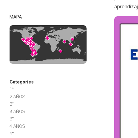
aprendizaj
MAPA
Categories
1°
2 AÑOS
2°
3 AÑOS
3°
4 AÑOS
4°