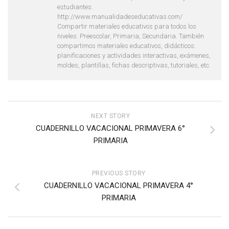
estudiantes.
http://www.manualidadeseducativas.com/
Compartir materiales educativos para todos los
niveles: Preescolar, Primaria, Secundaria. También
compartimos materiales educativos, didácticos:
planificaciones y actividades interactivas, exámenes,
moldes, plantillas, fichas descriptivas, tutoriales, etc.
NEXT STORY
CUADERNILLO VACACIONAL PRIMAVERA 6°
PRIMARIA
PREVIOUS STORY
CUADERNILLO VACACIONAL PRIMAVERA 4°
PRIMARIA