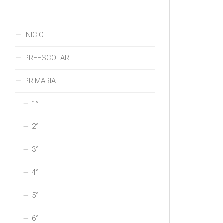
INICIO
PREESCOLAR
PRIMARIA
1°
2°
3°
4°
5°
6°