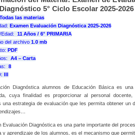
Diagnóstico 5° Ciclo Escolar 2025-202
Todas las materias
idad:
Examen Evaluación Diagnóstica 2025-2026
/Edad:
11 Años / 6° PRIMARIA
o del archivo
1.0 mb
to:
PDF
ños:
A4 – Carta
as:
8
:
III
ación Diagnóstica alumnos de Educación Básica es una 
ada, cuya finalidad es proporcionar al personal docente,
s una estrategia de evaluación que les permita obtener un d
rendizajes…
 Evaluación Diagnóstica es una parte importante del proce
 y aprendizaje de los alumnos, es el mecanismo que permi