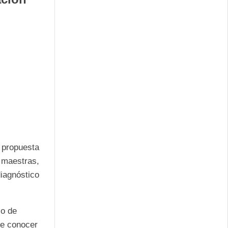
6
propuesta
 maestras,
iagnóstico
so de
te conocer