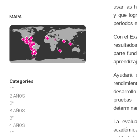
usar las 
y que log
MAPA
periodos 
Con el Ex
resultado
parte fun
aprendizaj
Ayudará 
Categories
rendimien
1°
desarroll
2 AÑOS
pruebas 
2°
determinan
3 AÑOS
3°
La evalua
4 AÑOS
académica
4°