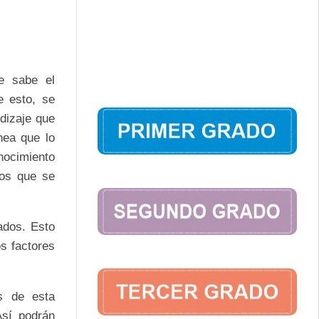
e sabe el
e esto, se
dizaje que
nea que lo
onocimiento
vos que se
tados. Esto
s factores
s de esta
Así podrán