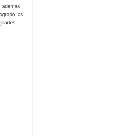
s, además
logrado los
gnarles