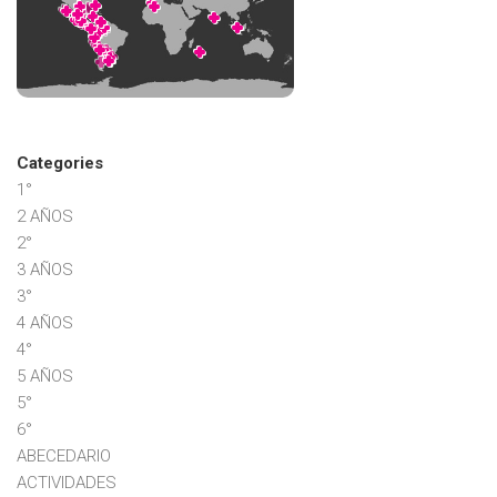
Categories
1°
2 AÑOS
2°
3 AÑOS
3°
4 AÑOS
4°
5 AÑOS
5°
6°
ABECEDARIO
ACTIVIDADES