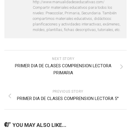
http://www.manualidadeseducativas.com/
Compartir materiales educativos para todos los
niveles: Preescolar, Primaria, Secundaria. También
compartimos materiales educativos, didácticos:
planificaciones y actividades interactivas, exámenes,
moldes, plantillas, fichas descriptivas, tutoriales, etc.
NEXT STORY
PRIMER DIA DE CLASES COMPRENSION LECTORA
PRIMARIA
PREVIOUS STORY
PRIMER DIA DE CLASES COMPRENSION LECTORA 5°
YOU MAY ALSO LIKE...