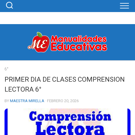
Skip
to
content
6°
PRIMER DIA DE CLASES COMPRENSION
LECTORA 6°
BY
MAESTRA MIRELLA
· FEBRERO 20, 2026