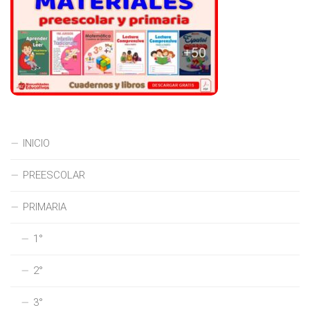
INICIO
PREESCOLAR
PRIMARIA
1°
2°
3°