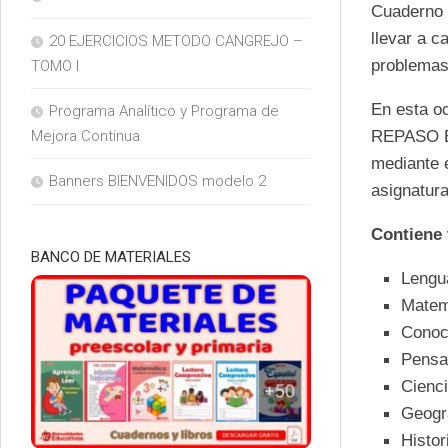
Cuaderno d
llevar a c
20 EJERCICIOS METODO CANGREJO –
problemas
TOMO I
En esta o
Programa Analítico y Programa de
REPASO
Mejora Continua
mediante e
Banners BIENVENIDOS modelo 2
asignatura
Contiene 
BANCO DE MATERIALES
Lengu
Matem
Conoc
Pensa
Cienci
Geogr
Histor