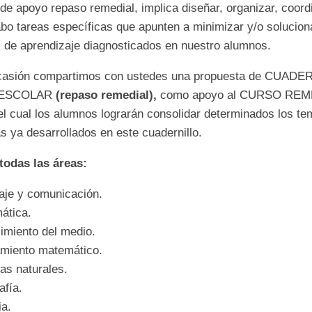
e apoyo repaso remedial, implica diseñar, organizar, coord
abo tareas específicas que apunten a minimizar y/o solucion
 de aprendizaje diagnosticados en nuestro alumnos.
casión compartimos con ustedes una propuesta de CUADE
 ESCOLAR
(repaso remedial),
como apoyo al CURSO REM
l cual los alumnos lograrán consolidar determinados los te
s ya desarrollados en este cuadernillo.
todas las áreas:
aje y comunicación.
ática.
imiento del medio.
miento matemático.
as naturales.
afía.
ia.