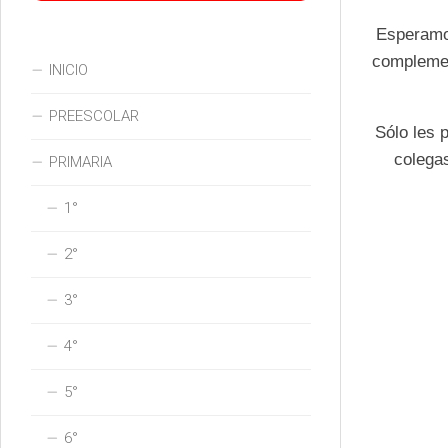
Esperamos
complemen
INICIO
PREESCOLAR
Sólo les 
colega
PRIMARIA
1°
2°
3°
4°
5°
6°