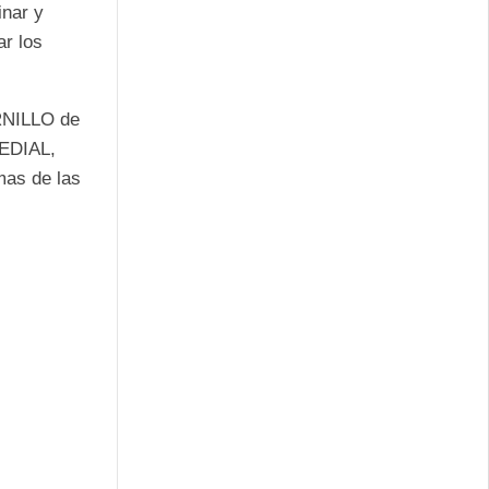
inar y
ar los
RNILLO de
EDIAL,
mas de las