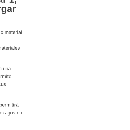
rgar
o material
materiales
n una
ermite
sus
permitirá
rezagos en