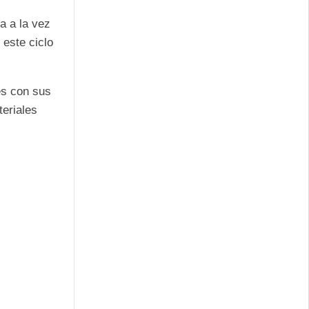
a a la vez
este ciclo
es con sus
eriales