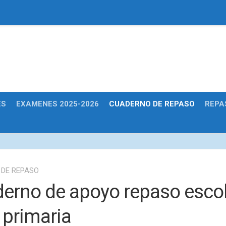
Educativas
ES
EXAMENES 2025-2026
CUADERNO DE REPASO
REPA
DE REPASO
erno de apoyo repaso escol
l primaria