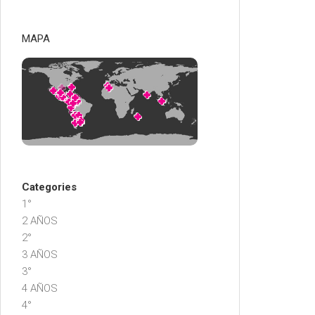
MAPA
Categories
1°
2 AÑOS
2°
3 AÑOS
3°
4 AÑOS
4°