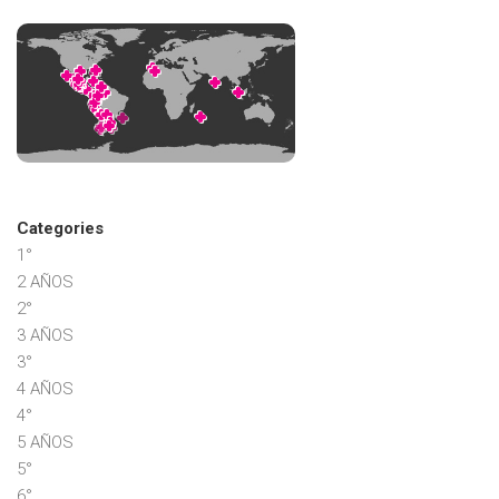
Categories
1°
2 AÑOS
2°
3 AÑOS
3°
4 AÑOS
4°
5 AÑOS
5°
6°