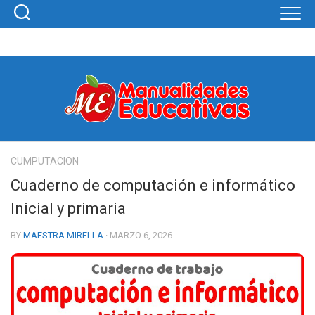
Skip
to
content
CUMPUTACION
Cuaderno de computación e informático
Inicial y primaria
BY
MAESTRA MIRELLA
· MARZO 6, 2026