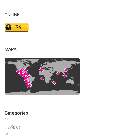
ONLINE
MAPA
Categories
1°
2 AÑOS
2°