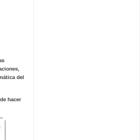
as
aciones,
mática del
 de hacer