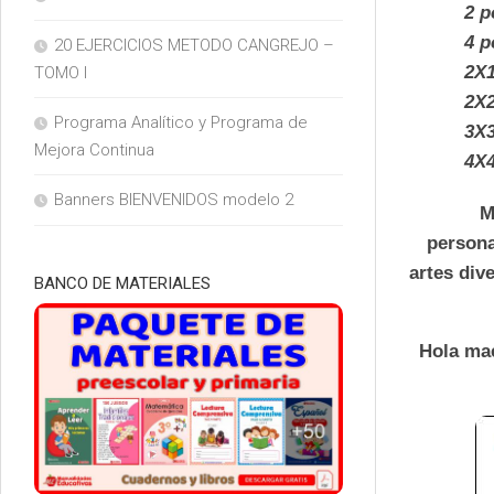
2 p
4 p
20 EJERCICIOS METODO CANGREJO –
2X
TOMO I
2X
Programa Analítico y Programa de
3X
Mejora Continua
4X
Banners BIENVENIDOS modelo 2
M
persona
artes div
BANCO DE MATERIALES
Hola mae