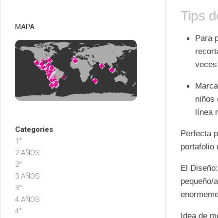
Tips d
MAPA
Para p
recort
veces 
Marca
niños
línea 
Categories
Perfecta p
1°
portafolio
2 AÑOS
2°
El Diseño:
3 AÑOS
pequeño/a.
3°
enormemen
4 AÑOS
4°
Idea de mo