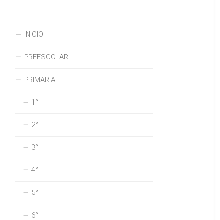
INICIO
PREESCOLAR
PRIMARIA
1°
2°
3°
4°
5°
6°