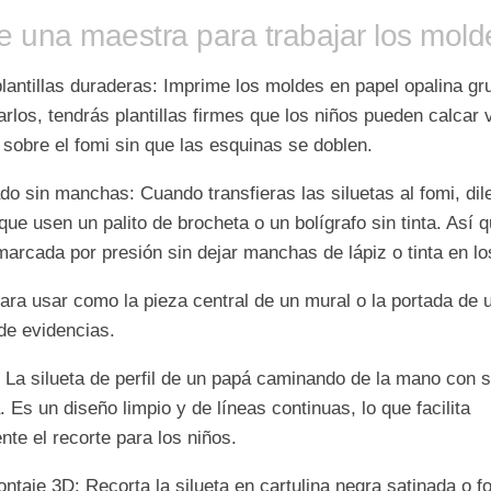
e una maestra para trabajar los mold
lantillas duraderas:
Imprime los moldes en
papel opalina gr
arlos, tendrás plantillas firmes que los niños pueden calcar 
sobre el fomi sin que las esquinas se doblen.
do sin manchas:
Cuando transfieras las siluetas al fomi, dil
 que usen un
palito de brocheta o un bolígrafo sin tinta
. Así 
marcada por presión sin dejar manchas de lápiz o tinta en lo
ara usar como la pieza central de un mural o la portada de 
 de evidencias.
 La silueta de perfil de un papá caminando de la mano con 
 Es un diseño limpio y de líneas continuas, lo que facilita
te el recorte para los niños.
ntaje 3D: Recorta la silueta en cartulina negra satinada o fo