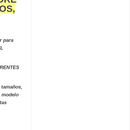
OS,
r para
EL
ERENTES
s tamaños,
r modelo
tas