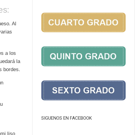
es:
ueso
. Al
varias
es a los
quedará la
s bordes.
un
su
SIGUENOS EN FACEBOOK
mi liso