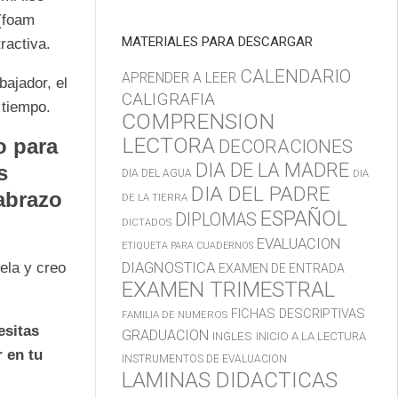
(foam
MATERIALES PARA DESCARGAR
ractiva.
CALENDARIO
APRENDER A LEER
bajador, el
CALIGRAFIA
 tiempo.
COMPRENSION
LECTORA
o para
DECORACIONES
DIA DE LA MADRE
s
DIA DEL AGUA
DIA
DIA DEL PADRE
 abrazo
DE LA TIERRA
ESPAÑOL
DIPLOMAS
DICTADOS
EVALUACION
ETIQUETA PARA CUADERNOS
DIAGNOSTICA
ela y creo
EXAMEN DE ENTRADA
EXAMEN TRIMESTRAL
FICHAS DESCRIPTIVAS
FAMILIA DE NUMEROS
esitas
GRADUACION
INGLES
INICIO A LA LECTURA
 en tu
INSTRUMENTOS DE EVALUACION
LAMINAS DIDACTICAS
.