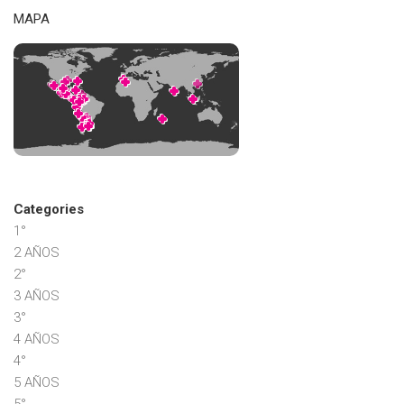
MAPA
Categories
1°
2 AÑOS
2°
3 AÑOS
3°
4 AÑOS
4°
5 AÑOS