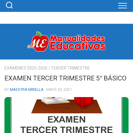
Skip
to
content
EXAMENES 2025-2026
/
TERCER TRIMESTRE
EXAMEN TERCER TRIMESTRE 5° BÁSICO
BY
MAESTRA MIRELLA
· MAYO 20, 2021