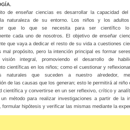
GÍA.
ito de enseñar ciencias es desarrollar la capacidad del
 la naturaleza de su entorno. Los niños y los adulto
er que lo que se necesita para ser científico l
lmente
cada uno de nosotros. El objetivo de enseñar cien
nte que
vaya a dedicar el resto de su vida a cuestiones cien
es mal
propósito, pero la intención principal es formar ser
 visión
integral, promoviendo el desarrollo de habil
to científicas en
los niños; como el cuestionar y reflexiona
os naturales que
suceden a nuestro alrededor, me
ción de las causas que los
generan; esto le permitirá al niño 
d científica y convertirse
en un ser reflexivo, crítico y analí
 un método para realizar
investigaciones a partir de la i
, formular hipótesis y
verificar las mismas mediante la exper