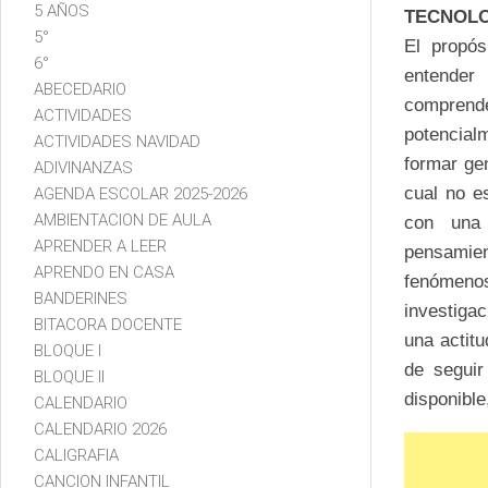
5 AÑOS
TECNOLO
5°
El propós
6°
entender
ABECEDARIO
comprend
ACTIVIDADES
potencia
ACTIVIDADES NAVIDAD
formar ge
ADIVINANZAS
cual no 
AGENDA ESCOLAR 2025-2026
AMBIENTACION DE AULA
con una
APRENDER A LEER
pensamien
APRENDO EN CASA
fenómen
BANDERINES
investiga
BITACORA DOCENTE
una actitu
BLOQUE I
de seguir
BLOQUE II
disponible
CALENDARIO
CALENDARIO 2026
CALIGRAFIA
CANCION INFANTIL