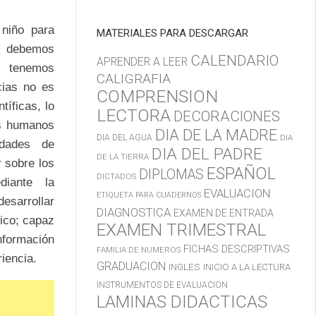
 niño para
MATERIALES PARA DESCARGAR
s debemos
CALENDARIO
APRENDER A LEER
o tenemos
CALIGRAFIA
cias no es
COMPRENSION
tíficas, lo
LECTORA
DECORACIONES
es humanos
DIA DE LA MADRE
DIA DEL AGUA
DIA
idades de
DIA DEL PADRE
DE LA TIERRA
r sobre los
ESPAÑOL
DIPLOMAS
DICTADOS
diante la
EVALUACION
ETIQUETA PARA CUADERNOS
desarrollar
DIAGNOSTICA
EXAMEN DE ENTRADA
tico; capaz
EXAMEN TRIMESTRAL
nformación
FICHAS DESCRIPTIVAS
FAMILIA DE NUMEROS
iencia.
GRADUACION
INGLES
INICIO A LA LECTURA
INSTRUMENTOS DE EVALUACION
LAMINAS DIDACTICAS