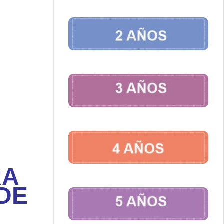
RA
 DE