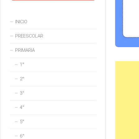
INICIO
PREESCOLAR
PRIMARIA
1°
2°
3°
4°
5°
6°