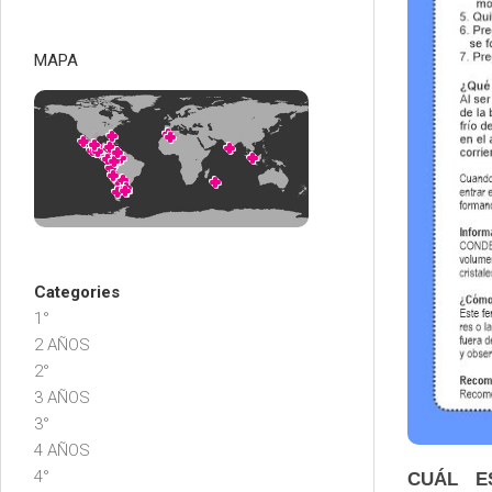
MAPA
Categories
1°
2 AÑOS
2°
3 AÑOS
3°
4 AÑOS
4°
CUÁL E