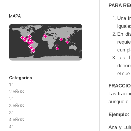
PARA RE
MAPA
Una f
iguale
En di
requ
cumpl
Las f
denomi
el que
Categories
1°
FRACCIO
2 AÑOS
Las fracc
2°
aunque el
3 AÑOS
3°
Ejemplo:
4 AÑOS
4°
Ana y Lui