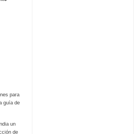
ones para
a guía de
ndia un
acción de