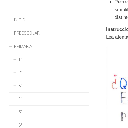
Repr
simpl
distin
INICIO
Instrucci
PREESCOLAR
Lea atent
PRIMARIA
1°
2°
3°
4°
5°
6°