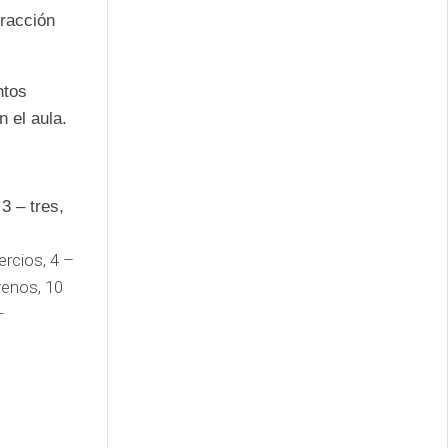
fracción
ntos
 el aula.
3 – tres,
ercios, 4 –
venos, 10
–