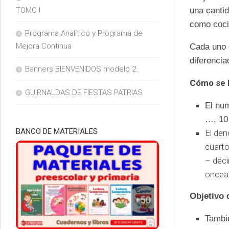
TOMO I
una cantid
como cocie
Programa Analítico y Programa de
Mejora Continua
Cada uno 
diferencia
Banners BIENVENIDOS modelo 2
Cómo se l
GUIRNALDAS DE FIESTAS PATRIAS
El num
…, 10 
BANCO DE MATERIALES
El den
cuarto
– déci
oncea
Objetivo 
Tambi