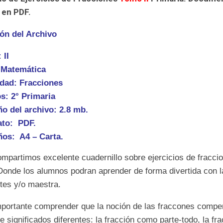
 en PDF.
ón del Archivo
 II
 Matemática
idad: Fracciones
s: 2° Primaria
o del archivo: 2.8 mb.
to: PDF.
os: A4 – Carta.
mpartimos excelente cuadernillo sobre ejercicios de fracci
Donde los alumnos podran aprender de forma divertida con l
tes y/o maestra.
portante comprender que la noción de las fraccones compe
e significados diferentes: la fracción como parte-todo, la fr