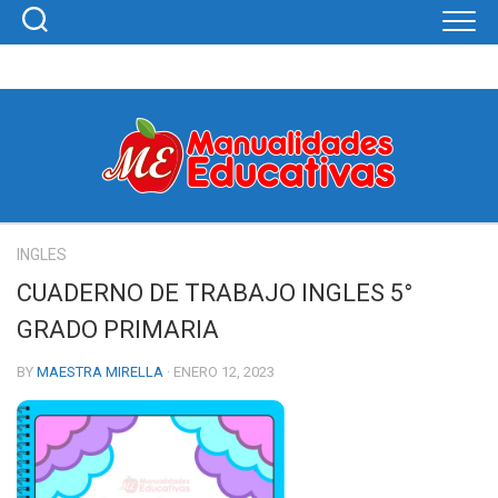
Skip
to
content
INGLES
CUADERNO DE TRABAJO INGLES 5°
GRADO PRIMARIA
BY
MAESTRA MIRELLA
· ENERO 12, 2023