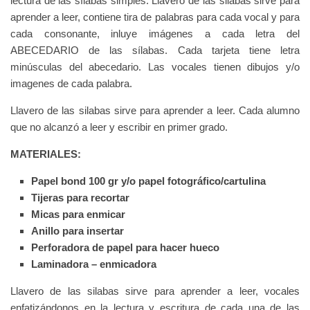
lectura de las sílabas simples. Llavero de las silabas sirve para
aprender a leer, contiene tira de palabras para cada vocal y para
cada consonante, inluye imágenes a cada letra del
ABECEDARIO de las sílabas. Cada tarjeta tiene letra
minúsculas del abecedario. Las vocales tienen dibujos y/o
imagenes de cada palabra.
Llavero de las silabas sirve para aprender a leer. Cada alumno
que no alcanzó a leer y escribir en primer grado.
MATERIALES:
Papel bond 100 gr y/o papel fotográfico/cartulina
Tijeras para recortar
Micas para enmicar
Anillo para insertar
Perforadora de papel para hacer hueco
Laminadora – enmicadora
Llavero de las silabas sirve para aprender a leer, vocales
enfatizándonos en la lectura y escritura de cada una de las