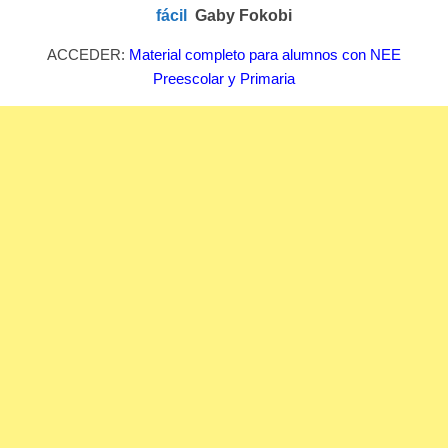
fácil
Gaby Fokobi
ACCEDER:
Material completo para alumnos con NEE
Preescolar y Primaria