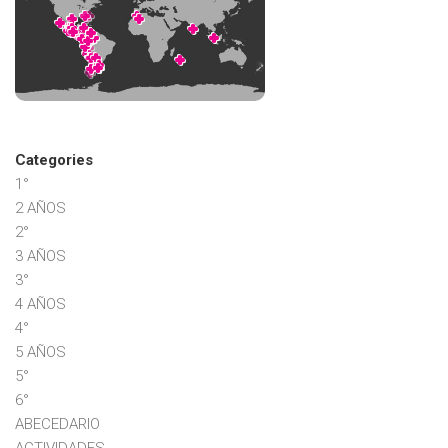
Categories
1°
2 AÑOS
2°
3 AÑOS
3°
4 AÑOS
4°
5 AÑOS
5°
6°
ABECEDARIO