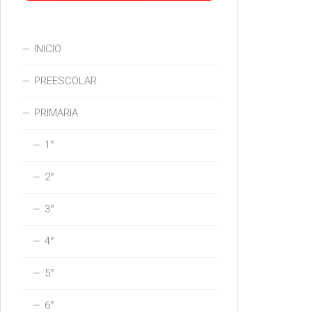
INICIO
PREESCOLAR
PRIMARIA
1°
2°
3°
4°
5°
6°