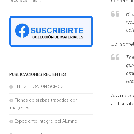
recursos más...
something 
6°
Hi 
web
col
…or someth
The
qua
emp
PUBLICACIONES RECIENTES
Got
EN ESTE SALON SOMOS
As a new 
Fichas de sílabas trabadas con
and create
imágenes
Expediente Integral del Alumno