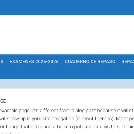
Educativas
ES
EXAMENES 2025-2026
CUADERNO DE REPASO
REPA
AGE
example page. It’s different from a blog post because it will st
will show up in your site navigation (in most themes). Most pe
out page that introduces them to potential site visitors. It mi