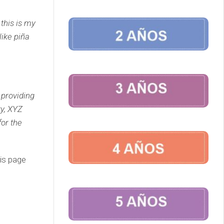
 this is my
like piña
providing
ty, XYZ
or the
his page