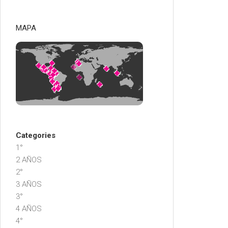
MAPA
Categories
1°
2 AÑOS
2°
3 AÑOS
3°
4 AÑOS
4°