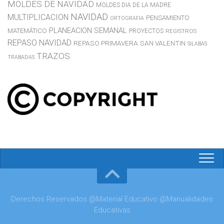
MOLDES DE NAVIDAD
MOLDES DIA DE LA MADRE
NAVIDAD
MULTIPLICACION
PENSAMIENTO
ORTOGRAFIA
PLANEACION SEMANAL
MATEMÁTICO
PROYECTOS
REGISTROS
REPASO NAVIDAD
REPASO PRIMAVERA
SAN VALENTIN
SILABAS
TRAZOS
TRABADAS
Derechos Reservados @Material Educativo @Manualidades
Educativas