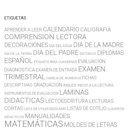
ETIQUETAS
CALENDARIO
CALIGRAFIA
APRENDER A LEER
COMPRENSION LECTORA
DIA DE LA MADRE
DECORACIONES
DIA DEL AGUA
DIA DEL PADRE
DIPLOMAS
DIA DE LA TIERRA
DICTADOS
ESPAÑOL
EVALUACION
ETIQUETA PARA CUADERNOS
EXAMEN
DIAGNOSTICA
EXAMEN DE ENTRADA
TRIMESTRAL
FICHAS
FAMILIA DE NUMEROS
GRADUACION
DESCRIPTIVAS
INGLES
INICIO A LA LECTURA
LAMINAS
INSTRUMENTOS DE EVALUACION
DIDACTICAS
LECTOESCRITURA
LECTURAS
CORTAS
LISTAS DE COTEJO
LLAVEROS
LISTA DE UTILES ESCOLARES
MANUALIDADES
DIDACTICOS
MATEMÁTICAS
MOLDES DE LETRAS