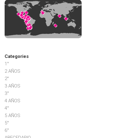
Categories
1°
2 AÑOS
2°
3 AÑOS
3°
4 AÑOS
4°
5 AÑOS
5°
6°
ABECEDARIO