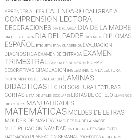
CALENDARIO
CALIGRAFIA
APRENDER A LEER
COMPRENSION LECTORA
DIA DE LA MADRE
DECORACIONES
DIA DEL AGUA
DIA DEL PADRE
DIPLOMAS
DIA DE LA TIERRA
DICTADOS
ESPAÑOL
EVALUACION
ETIQUETA PARA CUADERNOS
EXAMEN
DIAGNOSTICA
EXAMEN DE ENTRADA
TRIMESTRAL
FICHAS
FAMILIA DE NUMEROS
GRADUACION
DESCRIPTIVAS
INGLES
INICIO A LA LECTURA
LAMINAS
INSTRUMENTOS DE EVALUACION
DIDACTICAS
LECTOESCRITURA
LECTURAS
CORTAS
LISTAS DE COTEJO
LLAVEROS
LISTA DE UTILES ESCOLARES
MANUALIDADES
DIDACTICOS
MATEMÁTICAS
MOLDES DE LETRAS
MOLDES DE NAVIDAD
MOLDES DIA DE LA MADRE
NAVIDAD
MULTIPLICACION
PENSAMIENTO
ORTOGRAFIA
PLANEACION SEMANAL
MATEMÁTICO
PROYECTOS
REGISTROS