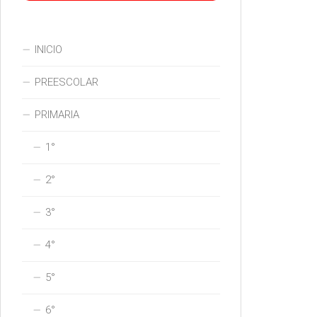
INICIO
PREESCOLAR
PRIMARIA
1°
2°
3°
4°
5°
6°