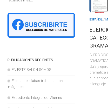
recursos más...
6°
ESPAÑOL
/
M
EJERCI
CATEG
GRAMA
EJERCICIO
PUBLICACIONES RECIENTES
GRAMATICAL
Guía y ejer
EN ESTE SALON SOMOS
gramatical
que serec
Fichas de sílabas trabadas con
ellenguaje.
imágenes
Expediente Integral del Alumno