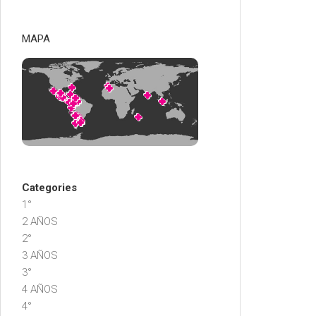
MAPA
Categories
1°
2 AÑOS
2°
3 AÑOS
3°
4 AÑOS
4°