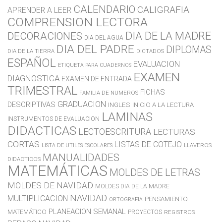
CALENDARIO
CALIGRAFIA
APRENDER A LEER
COMPRENSION LECTORA
DIA DE LA MADRE
DECORACIONES
DIA DEL AGUA
DIA DEL PADRE
DIPLOMAS
DIA DE LA TIERRA
DICTADOS
ESPAÑOL
EVALUACION
ETIQUETA PARA CUADERNOS
EXAMEN
DIAGNOSTICA
EXAMEN DE ENTRADA
TRIMESTRAL
FICHAS
FAMILIA DE NUMEROS
GRADUACION
DESCRIPTIVAS
INGLES
INICIO A LA LECTURA
LAMINAS
INSTRUMENTOS DE EVALUACION
DIDACTICAS
LECTOESCRITURA
LECTURAS
CORTAS
LISTAS DE COTEJO
LLAVEROS
LISTA DE UTILES ESCOLARES
MANUALIDADES
DIDACTICOS
MATEMÁTICAS
MOLDES DE LETRAS
MOLDES DE NAVIDAD
MOLDES DIA DE LA MADRE
NAVIDAD
MULTIPLICACION
PENSAMIENTO
ORTOGRAFIA
PLANEACION SEMANAL
MATEMÁTICO
PROYECTOS
REGISTROS