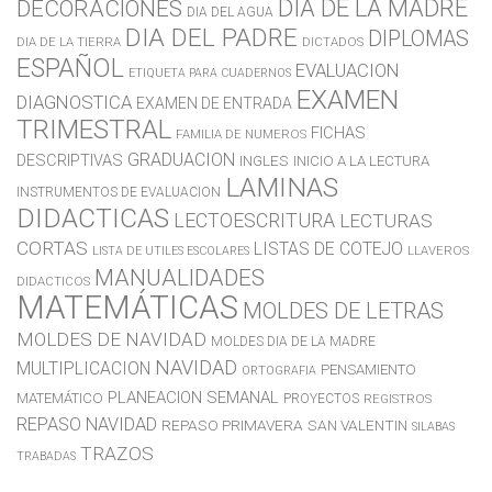
DIA DE LA MADRE
DECORACIONES
DIA DEL AGUA
DIA DEL PADRE
DIPLOMAS
DIA DE LA TIERRA
DICTADOS
ESPAÑOL
EVALUACION
ETIQUETA PARA CUADERNOS
EXAMEN
DIAGNOSTICA
EXAMEN DE ENTRADA
TRIMESTRAL
FICHAS
FAMILIA DE NUMEROS
GRADUACION
DESCRIPTIVAS
INGLES
INICIO A LA LECTURA
LAMINAS
INSTRUMENTOS DE EVALUACION
DIDACTICAS
LECTOESCRITURA
LECTURAS
CORTAS
LISTAS DE COTEJO
LLAVEROS
LISTA DE UTILES ESCOLARES
MANUALIDADES
DIDACTICOS
MATEMÁTICAS
MOLDES DE LETRAS
MOLDES DE NAVIDAD
MOLDES DIA DE LA MADRE
NAVIDAD
MULTIPLICACION
PENSAMIENTO
ORTOGRAFIA
PLANEACION SEMANAL
MATEMÁTICO
PROYECTOS
REGISTROS
REPASO NAVIDAD
REPASO PRIMAVERA
SAN VALENTIN
SILABAS
TRAZOS
TRABADAS