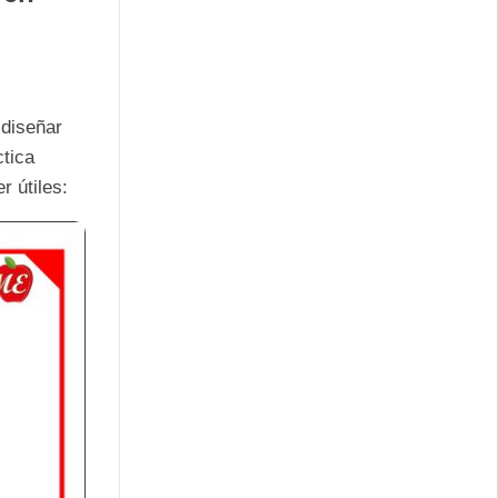
 diseñar
ctica
r útiles: