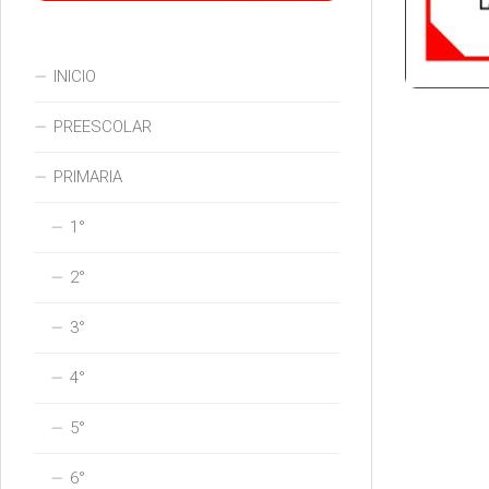
INICIO
PREESCOLAR
PRIMARIA
1°
2°
3°
4°
5°
6°