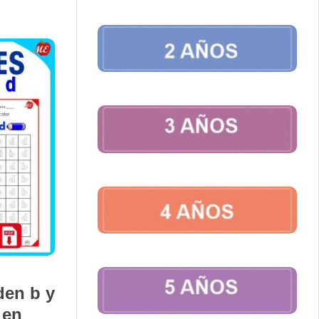
den b y
en