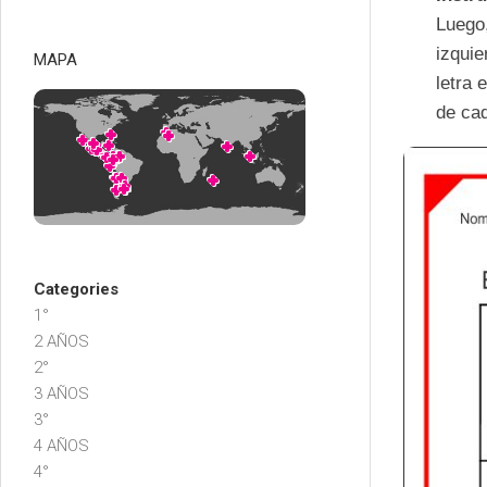
Luego,
izquie
MAPA
letra 
de ca
Categories
1°
2 AÑOS
2°
3 AÑOS
3°
4 AÑOS
4°