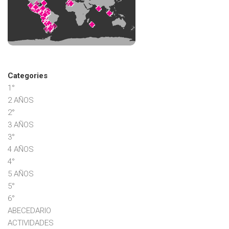
Categories
1°
2 AÑOS
2°
3 AÑOS
3°
4 AÑOS
4°
5 AÑOS
5°
6°
ABECEDARIO
ACTIVIDADES