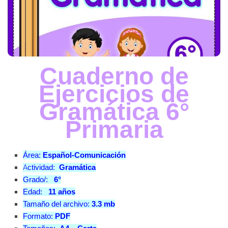
Cuaderno de
Ejercicios de
Gramática 6°
Primaria
Área:
Español-Comunicación
A
ctividad:
Gramática
Grado/:
6°
Edad:
11 años
Tamaño del archivo:
3.3 mb
Formato:
PDF