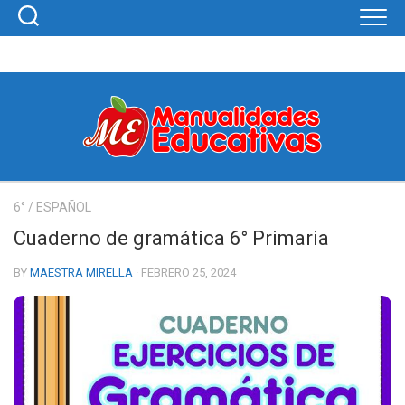
Skip
to
content
6°
/
ESPAÑOL
Cuaderno de gramática 6° Primaria
BY
MAESTRA MIRELLA
· FEBRERO 25, 2024