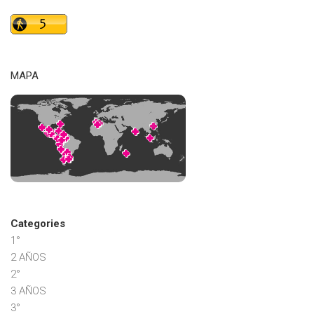
MAPA
Categories
1°
2 AÑOS
2°
3 AÑOS
3°