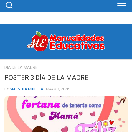
Skip
to
content
DIA DE LA MADRE
POSTER 3 DÍA DE LA MADRE
BY
MAESTRA MIRELLA
· MAYO 7, 2026