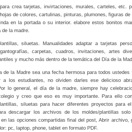
 para crea tarjetas, invirtaciones, murales, carteles, etc
 hojas de colores, cartulinas, pinturas, plumones, figuras d
linda en la portada o su interior. elabore estos bonitos ma
a de la madre.
lantillas, siluetas. Manualidades adaptar a tarjetas perso
gigantografías, carpetas, cuadros, invitaciones, artes div
fantiles y mucho más dentro de la temática del Día de la Mad
a de la Madre sea una fecha hermosa para todos ustedes
 a los estudiantes, no olviden darles ese delicioso ab
or lo general, el día de la madre, siempre hay celebraci
colegio y creo que eso es muy importante. Para ello c
lantillas, siluetas para hacer diferentes proyectos para el
ra descargar los archivos de los moldes/plantillas solo
en las opciones compartidas final del post, Abrir archivo,
or: pc, laptop, phone, tablet en formato PDF.