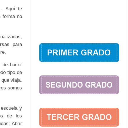
.. Aquí te
a forma no
nalizadas,
ersas para
re.
d de hacer
odo tipo de
 que viaja,
eces somos
 escuela y
os de los
das: Abrir