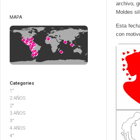
archivo, g
Moldes si
MAPA
Esta fech
con motiv
Categories
1°
2 AÑOS
2°
3 AÑOS
3°
4 AÑOS
4°