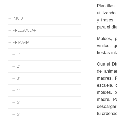
Plantillas
utilizando
INICIO
y frases 
para el dí
PREESCOLAR
Moldes, p
PRIMARIA
vinilos, 
fiestas in
1°
Que el Dí
2°
de animar
madres. P
3°
escuela, 
4°
moldes, p
madre. Pa
5°
descargar 
tu ordenad
6°