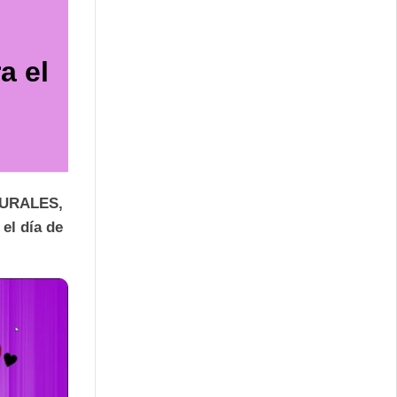
a el
URALES,
el día de