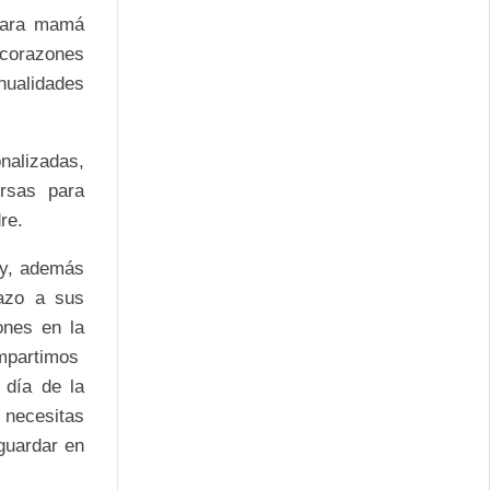
. para mamá
e corazones
nualidades
nalizadas,
ersas para
re.
 y, además
razo a sus
ones en la
ompartimos
 día de la
 necesitas
 guardar en