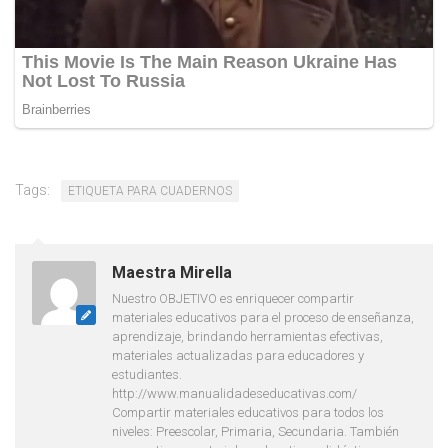
Tags:
ETIQUETA PARA CUADERNOS
Maestra Mirella
Nuestro OBJETIVO es enriquecer compartir
materiales educativos para el proceso de enseñanza,
aprendizaje, brindando herramientas efectivas,
materiales actualizadas para educadores y
estudiantes.
http://www.manualidadeseducativas.com/
Compartir materiales educativos para todos los
niveles: Preescolar, Primaria, Secundaria. También