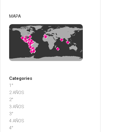
MAPA
Categories
1°
2 AÑOS
2°
3 AÑOS
3°
4 AÑOS
4°