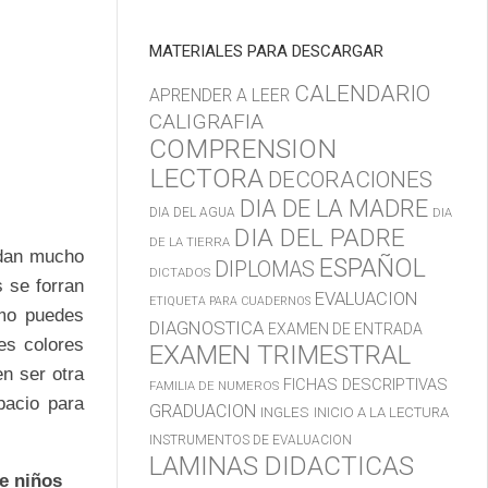
MATERIALES PARA DESCARGAR
CALENDARIO
APRENDER A LEER
CALIGRAFIA
COMPRENSION
LECTORA
DECORACIONES
DIA DE LA MADRE
DIA DEL AGUA
DIA
DIA DEL PADRE
DE LA TIERRA
 dan mucho
ESPAÑOL
DIPLOMAS
DICTADOS
s se forran
EVALUACION
ETIQUETA PARA CUADERNOS
smo puedes
DIAGNOSTICA
EXAMEN DE ENTRADA
tes colores
EXAMEN TRIMESTRAL
en ser otra
FICHAS DESCRIPTIVAS
FAMILIA DE NUMEROS
pacio para
GRADUACION
INGLES
INICIO A LA LECTURA
INSTRUMENTOS DE EVALUACION
LAMINAS DIDACTICAS
e niños