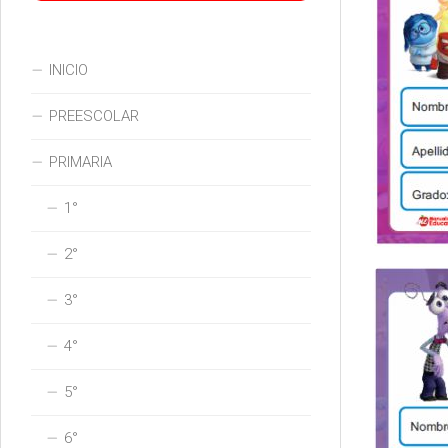
INICIO
PREESCOLAR
PRIMARIA
1°
2°
3°
4°
5°
6°