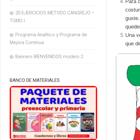
Para c
costur
20 EJERCICIOS METODO CANGREJO –
guste.
TOMO I
quede
Programa Analítico y Programa de
Una ve
Mejora Continua
que de
Banners BIENVENIDOS modelo 2
BANCO DE MATERIALES