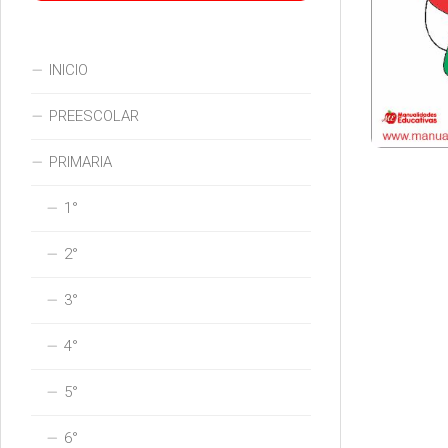
INICIO
PREESCOLAR
PRIMARIA
1°
2°
3°
4°
5°
6°