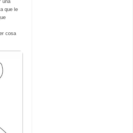
r una
a que le
que
er cosa