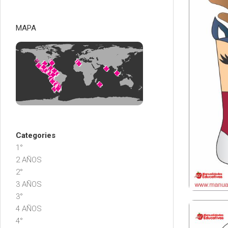
MAPA
Categories
1°
2 AÑOS
2°
3 AÑOS
3°
4 AÑOS
4°