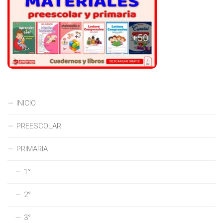
INICIO
PREESCOLAR
PRIMARIA
1°
2°
3°