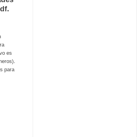
df.
n
ra
ivo es
meros).
es para