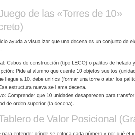
 Juego de las «Torres de 10»
reto)
icio ayuda a visualizar que una decena es un conjunto de e
.
al:
Cubos de construcción (tipo LEGO) o palitos de helado y 
pción:
Pide al alumno que cuente 10 objetos sueltos (
unida
e llegue a 10, debe unirlos (formar una torre o atar los pali
 Esa estructura nueva se llama
decena
.
vo:
Comprender que 10 unidades desaparecen para transfo
ad de orden superior (la decena).
 Tablero de Valor Posicional (Gr
e para entender dónde se coloca cada número y por qué el «