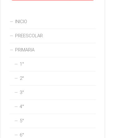
INICIO
PREESCOLAR
PRIMARIA
1°
2°
3°
4°
5°
6°