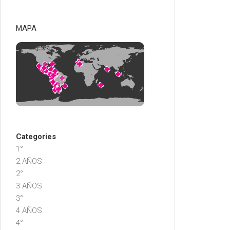
MAPA
Categories
1°
2 AÑOS
2°
3 AÑOS
3°
4 AÑOS
4°