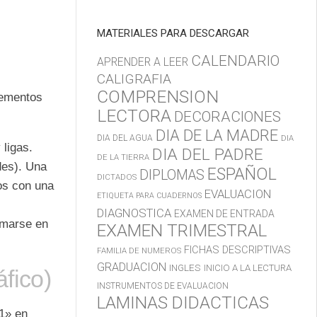
MATERIALES PARA DESCARGAR
CALENDARIO
APRENDER A LEER
CALIGRAFIA
COMPRENSION
lementos
LECTORA
DECORACIONES
DIA DE LA MADRE
DIA DEL AGUA
DIA
ligas.
DIA DEL PADRE
DE LA TIERRA
des
). Una
ESPAÑOL
DIPLOMAS
DICTADOS
tos con una
EVALUACION
ETIQUETA PARA CUADERNOS
DIAGNOSTICA
EXAMEN DE ENTRADA
rmarse en
EXAMEN TRIMESTRAL
FICHAS DESCRIPTIVAS
FAMILIA DE NUMEROS
GRADUACION
INGLES
INICIO A LA LECTURA
áfico)
INSTRUMENTOS DE EVALUACION
LAMINAS DIDACTICAS
1» en