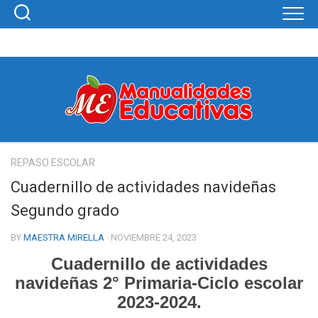
Skip
to
content
REPASO ESCOLAR
Cuadernillo de actividades navideñas
Segundo grado
BY
MAESTRA MIRELLA
· NOVIEMBRE 24, 2023
Cuadernillo de actividades
navideñas 2° Primaria-Ciclo escolar
2023-2024.