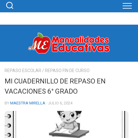
Skip
to
content
REPASO ESCOLAR
/
REPASO FIN DE CURSO
MI CUADERNILLO DE REPASO EN
VACACIONES 6° GRADO
BY
MAESTRA MIRELLA
· JULIO 6, 2024