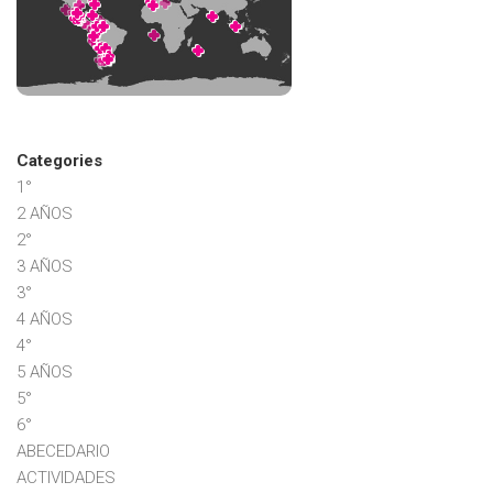
Categories
1°
2 AÑOS
2°
3 AÑOS
3°
4 AÑOS
4°
5 AÑOS
5°
6°
ABECEDARIO
ACTIVIDADES