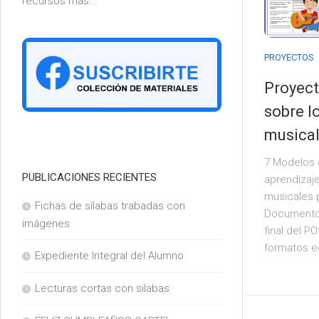
recursos más...
6°
PROYECTOS
Proyect
sobre l
musica
7 Modelos 
PUBLICACIONES RECIENTES
aprendizaj
musicales pa
Fichas de sílabas trabadas con
Documento
imágenes
final del P
formatos ed
Expediente Integral del Alumno
Lecturas cortas con silabas