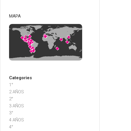
MAPA
Categories
1°
2 AÑOS
2°
3 AÑOS
3°
4 AÑOS
4°