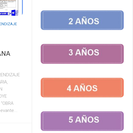
RENDIZAJE
ANA
RENDIZAJE
RIA,
N
OYE
 “OBRA
evante...