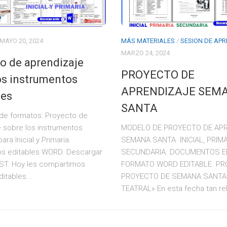
MAYO 20, 2024
MÁS MATERIALES
/
SESION DE AP
MARZO 24, 2024
o de aprendizaje
PROYECTO DE
os instrumentos
APRENDIZAJE SEM
les
SANTA
de formatos: Proyecto de
e sobre los instrumentos
MODELO DE PROYECTO DE AP
ra Inicial y Primaria.
SEMANA SANTA INICIAL, PRIMA
s editables WORD. Descargar
SECUNDARIA. DOCUMENTOS E
OST. Hoy les compartimos
FORMATO WORD EDITABLE. PR
itables...
PROYECTO DE SEMANA SANTA
TEATRAL» En esta fecha tan rel