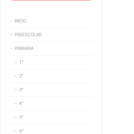
INICIO
PREESCOLAR
PRIMARIA
1°
2°
3°
4°
5°
6°