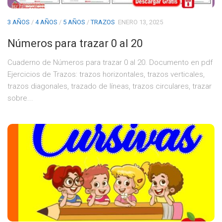
3 AÑOS
/
4 AÑOS
/
5 AÑOS
/
TRAZOS
ENERO 13, 2025
Números para trazar 0 al 20
Cuaderno de Números para trazar 0 al 20. Documento en pdf
Ejercicios de Trazos: trazos horizontales, trazos verticales,
trazos diagonales, trazado de líneas, trazos circulares, trazar
sobre...