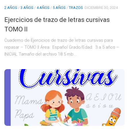
2 AÑOS
/
3 AÑOS
/
4 AÑOS
/
5 AÑOS
/
TRAZOS
DICIEMBRE 30, 2024
Ejercicios de trazo de letras cursivas
TOMO II
Cuaderno de Ejercicios de trazo de letras cursivas para
repasar – TOMO II Área: Español Grado/Edad: 3 a 5 años –
INICIAL Tamaño del archivo 18.5 mb...