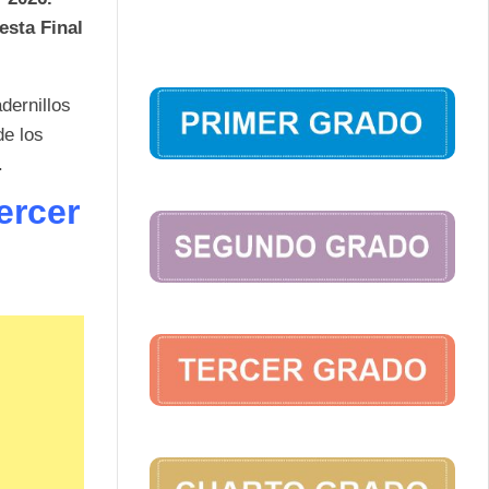
ta Final
dernillos
de los
.
ercer