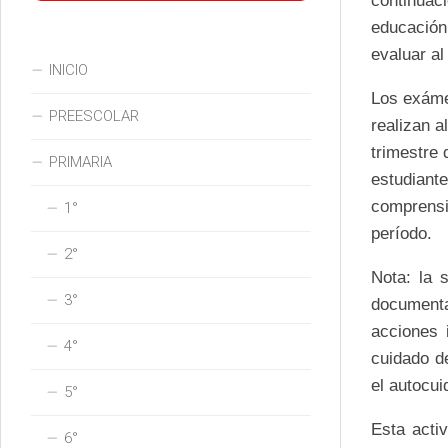
continuac
educación
evaluar al
INICIO
Los exáme
PREESCOLAR
realizan a
trimestre 
PRIMARIA
estudiant
comprensi
1°
período.
2°
Nota: la 
3°
documenta
acciones 
4°
cuidado d
el autocui
5°
Esta acti
6°