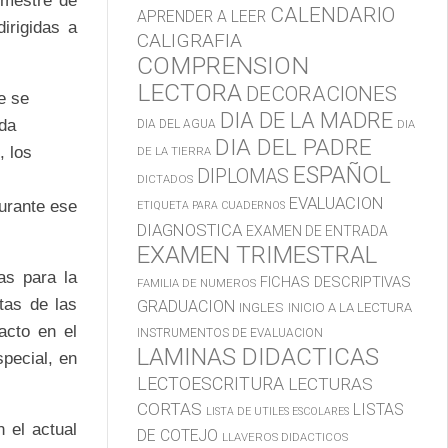
imestre de
CALENDARIO
APRENDER A LEER
irigidas a
CALIGRAFIA
COMPRENSION
LECTORA
DECORACIONES
e se
DIA DE LA MADRE
ada
DIA DEL AGUA
DIA
DIA DEL PADRE
, los
DE LA TIERRA
ESPAÑOL
DIPLOMAS
DICTADOS
EVALUACION
urante ese
ETIQUETA PARA CUADERNOS
DIAGNOSTICA
EXAMEN DE ENTRADA
EXAMEN TRIMESTRAL
as para la
FICHAS DESCRIPTIVAS
FAMILIA DE NUMEROS
tas de las
GRADUACION
INGLES
INICIO A LA LECTURA
acto en el
INSTRUMENTOS DE EVALUACION
LAMINAS DIDACTICAS
pecial, en
LECTOESCRITURA
LECTURAS
CORTAS
LISTAS
LISTA DE UTILES ESCOLARES
 el actual
DE COTEJO
LLAVEROS DIDACTICOS