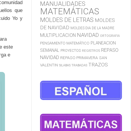
 comunidad
MANUALIDADES
MATEMÁTICAS
uellos que
cuido Yo y
MOLDES DE LETRAS
MOLDES
DE NAVIDAD
MOLDES DIA DE LA MADRE
NAVIDAD
MULTIPLICACION
ORTOGRAFIA
ara
PLANEACION
PENSAMIENTO MATEMÁTICO
e este
REPASO
SEMANAL
PROYECTOS
REGISTROS
rga e
NAVIDAD
REPASO PRIMAVERA
SAN
TRAZOS
VALENTIN
SILABAS TRABADAS