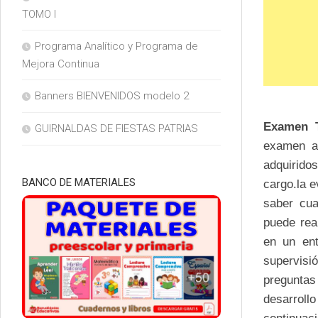
TOMO I
Programa Analítico y Programa de
Mejora Continua
Banners BIENVENIDOS modelo 2
Examen T
GUIRNALDAS DE FIESTAS PATRIAS
examen a 
adquirido
BANCO DE MATERIALES
cargo.la 
saber cu
puede rea
en un ent
supervis
preguntas
desarrol