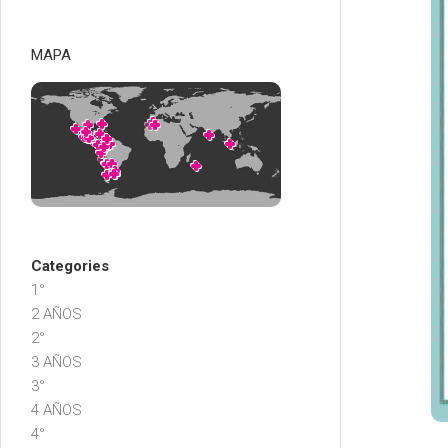
MAPA
Categories
1°
2 AÑOS
2°
3 AÑOS
3°
4 AÑOS
4°