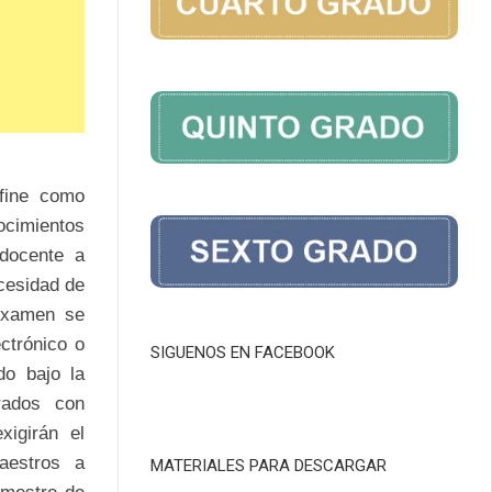
fine como
ocimientos
 docente a
cesidad de
examen se
ctrónico o
SIGUENOS EN FACEBOOK
do bajo la
rados con
xigirán el
aestros a
MATERIALES PARA DESCARGAR