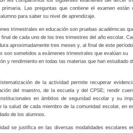
ión les compartimos los siguientes exámenes del tercer tr
 primaria. Las preguntas que contiene el examen están d
 alumno para saber su nivel de aprendizaje.
nes trimestrales en educación son pruebas académicas qu
l final de cada uno de los tres trimestres del año escolar. C
dura aproximadamente tres meses y, al final de este período
es son sometidos a exámenes trimestrales que evalúan su
ón y rendimiento en todas las materias que han estudiado d
sistematización de la actividad permite recuperar evidenci
ción del maestro, de la escuela y del CPSE; rendir cuen
institucionales en ámbitos de seguridad escolar y su imp
e la salud de cada miembro de la comunidad escolar, en es
dado de los alumnos.
vidad se justifica en las diversas modalidades escolares en