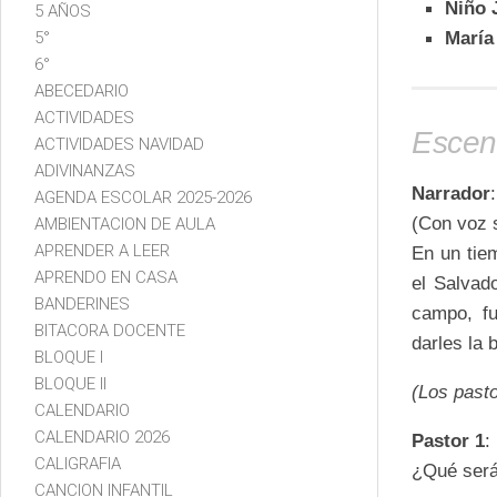
Niño 
5 AÑOS
5°
María
6°
ABECEDARIO
ACTIVIDADES
Escena
ACTIVIDADES NAVIDAD
ADIVINANZAS
Narrador
:
AGENDA ESCOLAR 2025-2026
(Con voz 
AMBIENTACION DE AULA
APRENDER A LEER
En un tie
APRENDO EN CASA
el Salvad
BANDERINES
campo, fu
BITACORA DOCENTE
darles la 
BLOQUE I
BLOQUE II
(Los pasto
CALENDARIO
CALENDARIO 2026
Pastor 1
:
CALIGRAFIA
¿Qué será 
CANCION INFANTIL