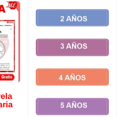
ela
aria