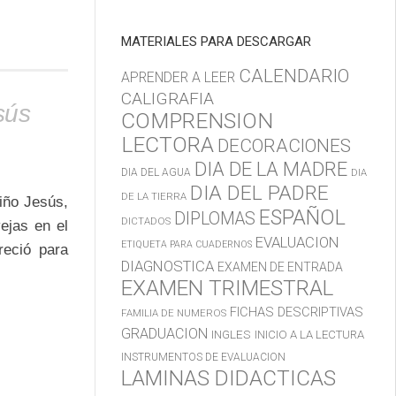
MATERIALES PARA DESCARGAR
CALENDARIO
APRENDER A LEER
CALIGRAFIA
sús
COMPRENSION
LECTORA
DECORACIONES
DIA DE LA MADRE
DIA DEL AGUA
DIA
DIA DEL PADRE
DE LA TIERRA
iño Jesús,
ESPAÑOL
DIPLOMAS
DICTADOS
ejas en el
EVALUACION
ETIQUETA PARA CUADERNOS
reció para
DIAGNOSTICA
EXAMEN DE ENTRADA
EXAMEN TRIMESTRAL
FICHAS DESCRIPTIVAS
FAMILIA DE NUMEROS
GRADUACION
INGLES
INICIO A LA LECTURA
INSTRUMENTOS DE EVALUACION
LAMINAS DIDACTICAS