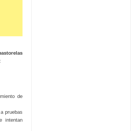
pastorelas
:
imiento de
n a pruebas
e intentan