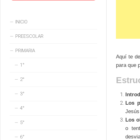
INICIO
PREESCOLAR
PRIMARIA
Aquí te d
1°
para que p
Estru
2°
3°
Intro
Los p
4°
Jesús 
Los o
5°
o ten
desvia
6°