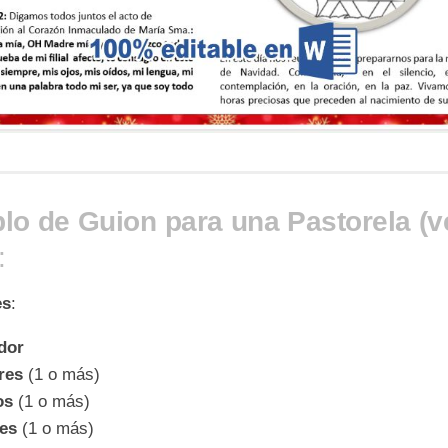
lo de Guion para una Pastorela (v
:
es
:
dor
res
(1 o más)
os
(1 o más)
es
(1 o más)