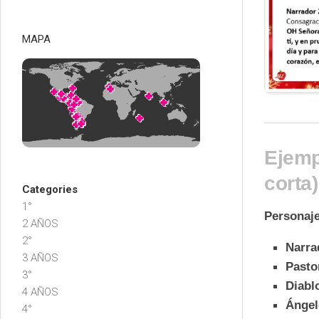
MAPA
Ejemp
corta)
Categories
1°
Personaj
2 AÑOS
2°
Narra
3 AÑOS
Pasto
3°
Diabl
4 AÑOS
Ángel
4°